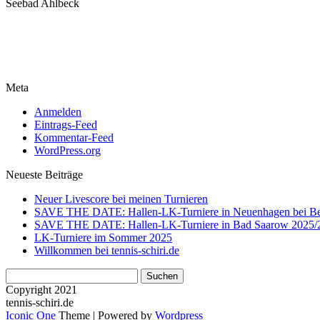
Seebad Ahlbeck
Meta
Anmelden
Eintrags-Feed
Kommentar-Feed
WordPress.org
Neueste Beiträge
Neuer Livescore bei meinen Turnieren
SAVE THE DATE: Hallen-LK-Turniere in Neuenhagen bei Be
SAVE THE DATE: Hallen-LK-Turniere in Bad Saarow 2025/
LK-Turniere im Sommer 2025
Willkommen bei tennis-schiri.de
Suchen
nach:
Copyright 2021
tennis-schiri.de
Iconic One
Theme | Powered by
Wordpress