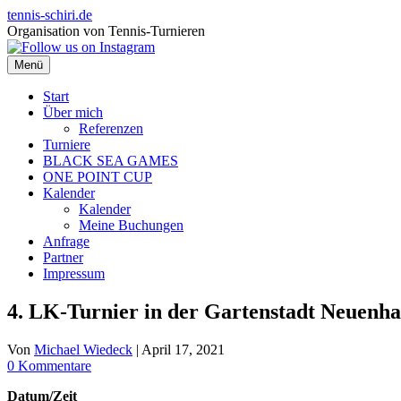
Zum
tennis-schiri.de
Inhalt
Organisation von Tennis-Turnieren
springen
Menü
Start
Über mich
Referenzen
Turniere
BLACK SEA GAMES
ONE POINT CUP
Kalender
Kalender
Meine Buchungen
Anfrage
Partner
Impressum
4. LK-Turnier in der Gartenstadt Neuenha
Von
Michael Wiedeck
|
April 17, 2021
0 Kommentare
Datum/Zeit