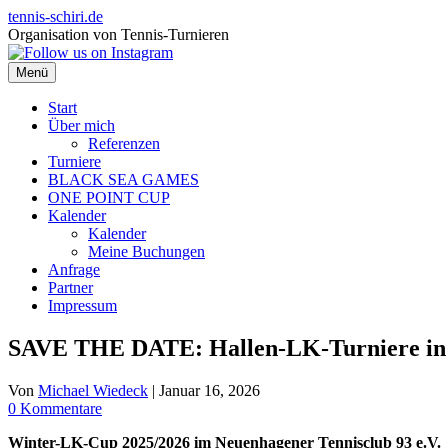
Zum
tennis-schiri.de
Inhalt
Organisation von Tennis-Turnieren
springen
Menü
Start
Über mich
Referenzen
Turniere
BLACK SEA GAMES
ONE POINT CUP
Kalender
Kalender
Meine Buchungen
Anfrage
Partner
Impressum
SAVE THE DATE: Hallen-LK-Turniere in N
Von
Michael Wiedeck
|
Januar 16, 2026
0 Kommentare
Winter-LK-Cup 2025/2026 im Neuenhagener Tennisclub 93 e.V.