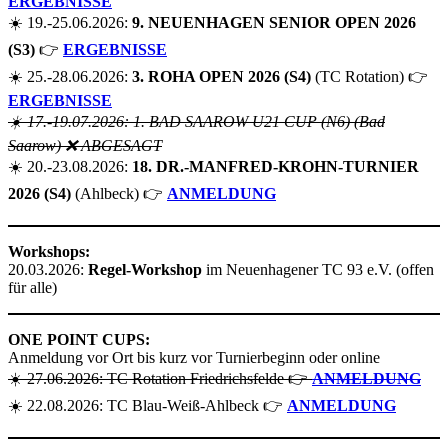
ERGEBNISSE
☀️ 19.-25.06.2026:
9. NEUENHAGEN SENIOR OPEN 2026
(S3)
👉
ERGEBNISSE
☀️ 25.-28.06.2026:
3. ROHA OPEN 2026 (S4)
(TC Rotation) 👉
ERGEBNISSE
☀️ 17.-19.07.2026: 1. BAD SAAROW U21 CUP (N6) (Bad
Saarow) ❌ ABGESAGT
☀️ 20.-23.08.2026:
18. DR.-MANFRED-KROHN-TURNIER
2026 (S4)
(Ahlbeck) 👉
ANMELDUNG
Workshops:
20.03.2026:
Regel-Workshop
im Neuenhagener TC 93 e.V. (offen
für alle)
ONE POINT CUPS:
Anmeldung vor Ort bis kurz vor Turnierbeginn oder online
☀️ 27.06.2026: TC Rotation Friedrichsfelde 👉
ANMELDUNG
☀️ 22.08.2026: TC Blau-Weiß-Ahlbeck 👉
ANMELDUNG