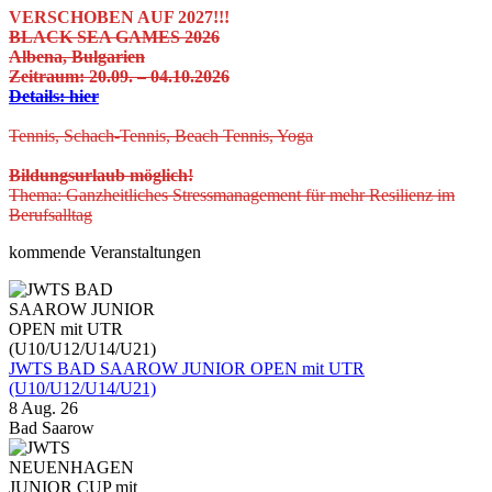
VERSCHOBEN AUF 2027!!!
BLACK SEA GAMES 2026
Albena, Bulgarien
Zeitraum: 20.09. – 04.10.2026
Details: hier
Tennis, Schach-Tennis, Beach Tennis, Yoga
Bildungsurlaub möglich!
Thema: Ganzheitliches Stressmanagement für mehr Resilienz im
Berufsalltag
kommende Veranstaltungen
JWTS BAD SAAROW JUNIOR OPEN mit UTR
(U10/U12/U14/U21)
8 Aug. 26
Bad Saarow