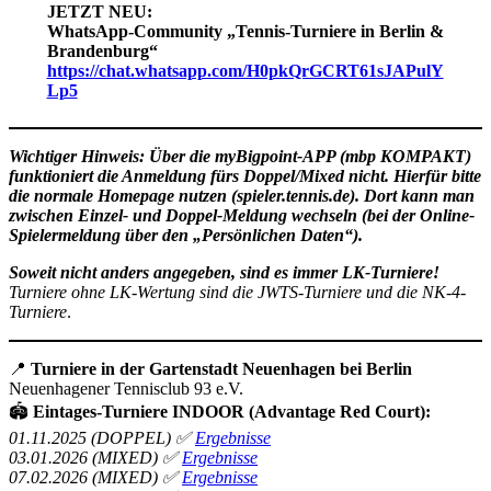
JETZT NEU:
WhatsApp-Community „Tennis-Turniere in Berlin &
Brandenburg“
https://chat.whatsapp.com/H0pkQrGCRT61sJAPulY
Lp5
Wichtiger Hinweis: Über die myBigpoint-APP (mbp KOMPAKT)
funktioniert die Anmeldung fürs Doppel/Mixed nicht. Hierfür bitte
die normale Homepage nutzen (spieler.tennis.de). Dort kann man
zwischen Einzel- und Doppel-Meldung wechseln (bei der Online-
Spielermeldung über den „Persönlichen Daten“).
Soweit nicht anders angegeben, sind es immer LK-Turniere!
Turniere ohne LK-Wertung sind die JWTS-Turniere und die NK-4-
Turniere
.
📍
Turniere in der Gartenstadt Neuenhagen bei Berlin
Neuenhagener Tennisclub 93 e.V.
🏟️
Eintages-Turniere INDOOR (Advantage Red Court):
01.11.2025 (DOPPEL) ✅
Ergebnisse
03.01.2026 (MIXED) ✅
Ergebnisse
07.02.2026 (MIXED) ✅
Ergebnisse