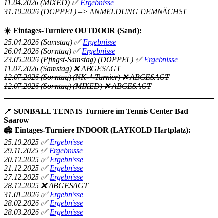
11.04.2026 (MIXED)
✅
Ergebnisse
31.10.2026 (DOPPEL) –> ANMELDUNG DEMNÄCHST
☀️
Eintages-Turniere OUTDOOR (Sand):
25.04.2026 (Samstag) ✅
Ergebnisse
26.04.2026 (Sonntag) ✅
Ergebnisse
23.05.2026 (Pfingst-Samstag) (DOPPEL)
✅
Ergebnisse
11.07.2026 (Samstag) ❌ ABGESAGT
12.07.2026 (Sonntag) (NK-4-Turnier)
❌
ABGESAGT
12.07.2026 (Sonntag) (MIXED) ❌ ABGESAGT
📍
SUNBALL TENNIS Turniere im Tennis Center Bad
Saarow
🏟️
Eintages-Turniere INDOOR (LAYKOLD Hartplatz):
25.10.2025 ✅
Ergebnisse
29.11.2025 ✅
Ergebnisse
20.12.2025 ✅
Ergebnisse
21.12.2025 ✅
Ergebnisse
27.12.2025 ✅
Ergebnisse
28.12.2025
❌
ABGESAGT
31.01.2026 ✅
Ergebnisse
28.02.2026 ✅
Ergebnisse
28.03.2026
✅
Ergebnisse