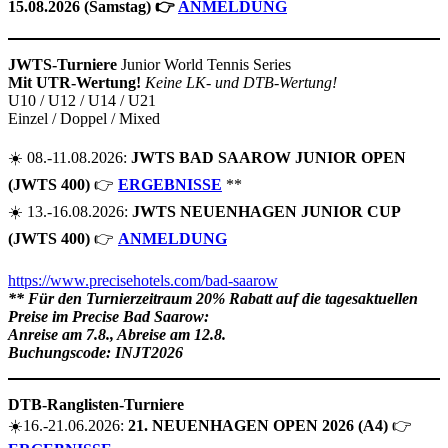
15.08.2026 (Samstag) 👉
ANMELDUNG
JWTS-Turniere
Junior World Tennis Series
Mit UTR-Wertung!
Keine LK- und DTB-Wertung!
U10 / U12 / U14 / U21
Einzel / Doppel / Mixed
☀️ 08.-11.08.2026:
JWTS BAD SAAROW JUNIOR OPEN
(JWTS 400)
👉
ERGEBNISSE
**
☀️ 13.-16.08.2026:
JWTS NEUENHAGEN JUNIOR CUP
(JWTS 400)
👉
ANMELDUNG
https://www.precisehotels.com/bad-saarow
** Für den Turnierzeitraum 20% Rabatt auf die tagesaktuellen
Preise im Precise Bad Saarow:
Anreise am 7.8., Abreise am 12.8.
Buchungscode: INJT2026
DTB-Ranglisten-Turniere
☀️16.-21.06.2026:
21. NEUENHAGEN OPEN 2026 (A4)
👉