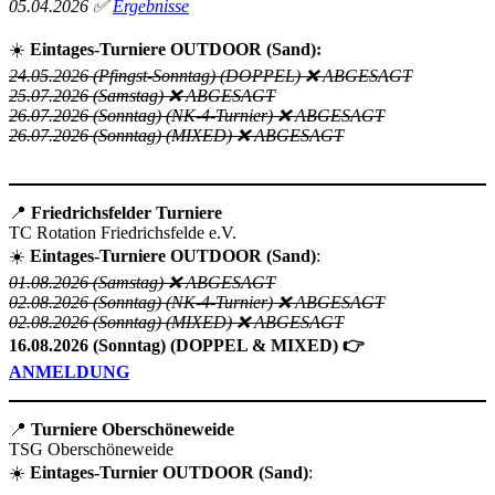
05.04.2026
✅
Ergebnisse
☀️
Eintages-Turniere OUTDOOR (Sand):
24.05.2026 (Pfingst-Sonntag) (DOPPEL)
❌
ABGESAGT
25.07.2026 (Samstag) ❌ ABGESAGT
26.07.2026 (Sonntag) (NK-4-Turnier) ❌ ABGESAGT
26.07.2026 (Sonntag) (MIXED) ❌ ABGESAGT
📍
Friedrichsfelder Turniere
TC Rotation Friedrichsfelde e.V.
☀️
Eintages-Turniere OUTDOOR (Sand)
:
01.08.2026 (Samstag) ❌ ABGESAGT
02.08.2026 (Sonntag) (NK-4-Turnier) ❌ ABGESAGT
02.08.2026 (Sonntag) (MIXED) ❌ ABGESAGT
16.08.2026 (Sonntag) (DOPPEL & MIXED) 👉
ANMELDUNG
📍
Turniere Oberschöneweide
TSG Oberschöneweide
☀️
Eintages-Turnier OUTDOOR (Sand)
: