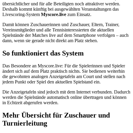
übersichtlicher und für alle Beteiligten noch attraktiver werden.
Deshalb kommt künftig bei ausgewählten Veranstaltungen das
Livescoring-System
Myscore.live
zum Einsatz.
Damit können Zuschauerinnen und Zuschauer, Eltern, Trainer,
Vereinsmitglieder und alle Tennisinteressierten die aktuellen
Spielstände der Matches live auf dem Smartphone verfolgen – auch
dann, wenn sie gerade nicht direkt am Platz stehen.
So funktioniert das System
Das Besondere an Myscore.live: Für die Spielerinnen und Spieler
ändert sich auf dem Platz praktisch nichts. Sie bedienen weiterhin
die gewohnten analogen Anzeigetafeln am Court und stellen nach
jedem Punkt oder Spiel den aktuellen Spielstand ein.
Die Anzeigetafeln sind jedoch mit dem Internet verbunden. Dadurch
werden die Spielstände automatisch online übertragen und können
in Echtzeit abgerufen werden.
Mehr Übersicht für Zuschauer und
Turnierleitung