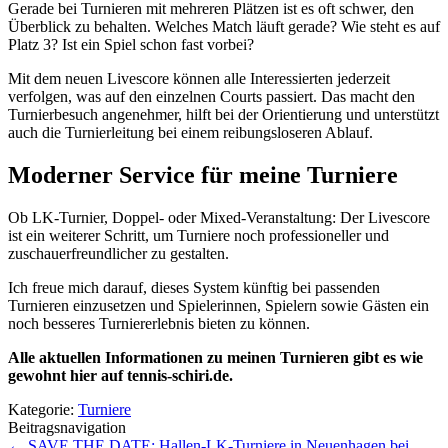
Gerade bei Turnieren mit mehreren Plätzen ist es oft schwer, den
Überblick zu behalten. Welches Match läuft gerade? Wie steht es auf
Platz 3? Ist ein Spiel schon fast vorbei?
Mit dem neuen Livescore können alle Interessierten jederzeit
verfolgen, was auf den einzelnen Courts passiert. Das macht den
Turnierbesuch angenehmer, hilft bei der Orientierung und unterstützt
auch die Turnierleitung bei einem reibungsloseren Ablauf.
Moderner Service für meine Turniere
Ob LK-Turnier, Doppel- oder Mixed-Veranstaltung: Der Livescore
ist ein weiterer Schritt, um Turniere noch professioneller und
zuschauerfreundlicher zu gestalten.
Ich freue mich darauf, dieses System künftig bei passenden
Turnieren einzusetzen und Spielerinnen, Spielern sowie Gästen ein
noch besseres Turniererlebnis bieten zu können.
Alle aktuellen Informationen zu meinen Turnieren gibt es wie
gewohnt hier auf tennis-schiri.de.
Kategorie:
Turniere
Beitragsnavigation
←
SAVE THE DATE: Hallen-LK-Turniere in Neuenhagen bei