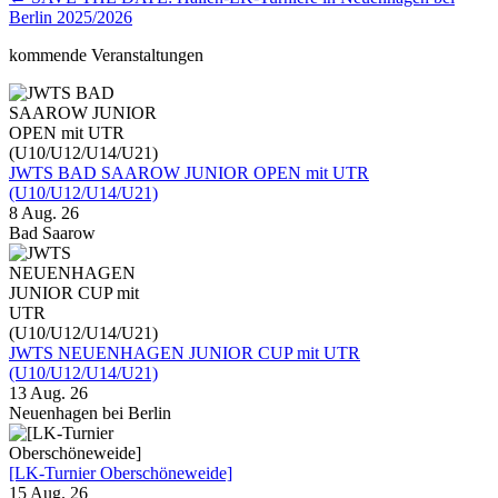
Berlin 2025/2026
kommende Veranstaltungen
JWTS BAD SAAROW JUNIOR OPEN mit UTR
(U10/U12/U14/U21)
8 Aug. 26
Bad Saarow
JWTS NEUENHAGEN JUNIOR CUP mit UTR
(U10/U12/U14/U21)
13 Aug. 26
Neuenhagen bei Berlin
[LK-Turnier Oberschöneweide]
15 Aug. 26