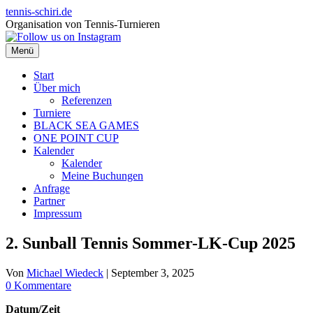
Zum
tennis-schiri.de
Inhalt
Organisation von Tennis-Turnieren
springen
Menü
Start
Über mich
Referenzen
Turniere
BLACK SEA GAMES
ONE POINT CUP
Kalender
Kalender
Meine Buchungen
Anfrage
Partner
Impressum
2. Sunball Tennis Sommer-LK-Cup 2025
Von
Michael Wiedeck
|
September 3, 2025
0 Kommentare
Datum/Zeit