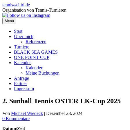
Zum
tennis-schiri.de
Inhalt
Organisation von Tennis-Turnieren
springen
Menü
Start
Über mich
Referenzen
Turniere
BLACK SEA GAMES
ONE POINT CUP
Kalender
Kalender
Meine Buchungen
Anfrage
Partner
Impressum
2. Sunball Tennis OSTER LK-Cup 2025
Von
Michael Wiedeck
|
Dezember 28, 2024
0 Kommentare
Datum/Zeit