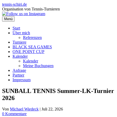
Zum
tennis-schiri.de
Inhalt
Organisation von Tennis-Turnieren
springen
Menü
Start
Über mich
Referenzen
Turniere
BLACK SEA GAMES
ONE POINT CUP
Kalender
Kalender
Meine Buchungen
Anfrage
Partner
Impressum
SUNBALL TENNIS Summer-LK-Turnier
2026
Von
Michael Wiedeck
|
Juli 22, 2026
0 Kommentare