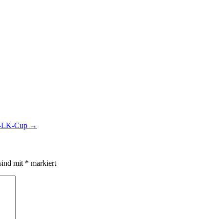
-LK-Cup
→
sind mit
*
markiert