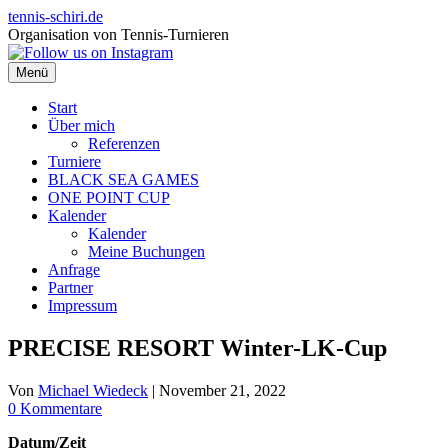
Zum
tennis-schiri.de
Inhalt
Organisation von Tennis-Turnieren
springen
Menü
Start
Über mich
Referenzen
Turniere
BLACK SEA GAMES
ONE POINT CUP
Kalender
Kalender
Meine Buchungen
Anfrage
Partner
Impressum
PRECISE RESORT Winter-LK-Cup
Von
Michael Wiedeck
|
November 21, 2022
0 Kommentare
Datum/Zeit