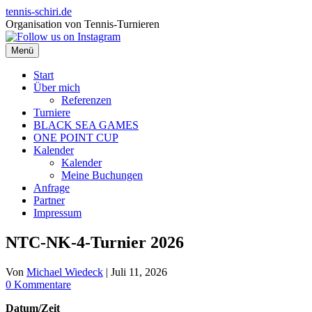
Zum
tennis-schiri.de
Inhalt
Organisation von Tennis-Turnieren
springen
Menü
Start
Über mich
Referenzen
Turniere
BLACK SEA GAMES
ONE POINT CUP
Kalender
Kalender
Meine Buchungen
Anfrage
Partner
Impressum
NTC-NK-4-Turnier 2026
Von
Michael Wiedeck
|
Juli 11, 2026
0 Kommentare
Datum/Zeit