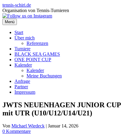
Zum
tennis-schiri.de
Inhalt
Organisation von Tennis-Turnieren
springen
Menü
Start
Über mich
Referenzen
Turniere
BLACK SEA GAMES
ONE POINT CUP
Kalender
Kalender
Meine Buchungen
Anfrage
Partner
Impressum
JWTS NEUENHAGEN JUNIOR CUP
mit UTR (U10/U12/U14/U21)
Von
Michael Wiedeck
|
Januar 14, 2026
0 Kommentare