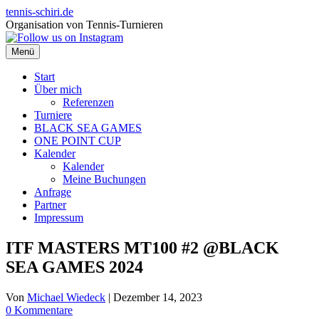
Zum
tennis-schiri.de
Inhalt
Organisation von Tennis-Turnieren
springen
Menü
Start
Über mich
Referenzen
Turniere
BLACK SEA GAMES
ONE POINT CUP
Kalender
Kalender
Meine Buchungen
Anfrage
Partner
Impressum
ITF MASTERS MT100 #2 @BLACK
SEA GAMES 2024
Von
Michael Wiedeck
|
Dezember 14, 2023
0 Kommentare