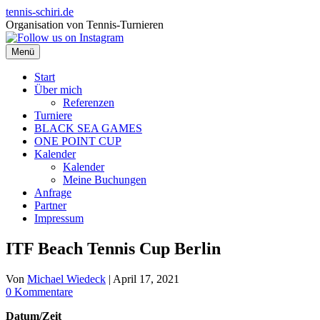
Zum
tennis-schiri.de
Inhalt
Organisation von Tennis-Turnieren
springen
Menü
Start
Über mich
Referenzen
Turniere
BLACK SEA GAMES
ONE POINT CUP
Kalender
Kalender
Meine Buchungen
Anfrage
Partner
Impressum
ITF Beach Tennis Cup Berlin
Von
Michael Wiedeck
|
April 17, 2021
0 Kommentare
Datum/Zeit