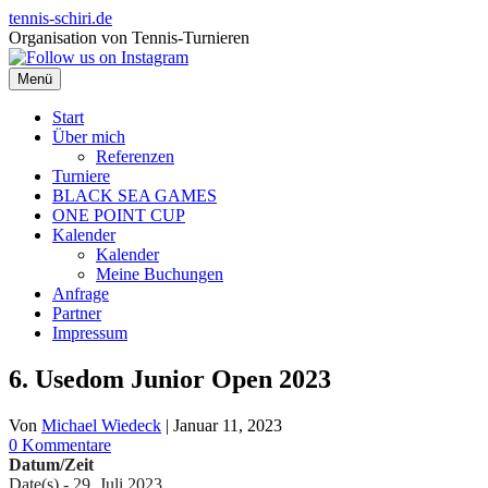
Zum
tennis-schiri.de
Inhalt
Organisation von Tennis-Turnieren
springen
Menü
Start
Über mich
Referenzen
Turniere
BLACK SEA GAMES
ONE POINT CUP
Kalender
Kalender
Meine Buchungen
Anfrage
Partner
Impressum
6. Usedom Junior Open 2023
Von
Michael Wiedeck
|
Januar 11, 2023
0 Kommentare
Datum/Zeit
Date(s) - 29. Juli 2023