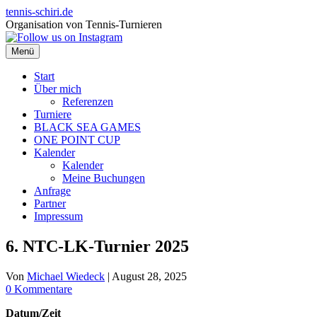
Zum
tennis-schiri.de
Inhalt
Organisation von Tennis-Turnieren
springen
Menü
Start
Über mich
Referenzen
Turniere
BLACK SEA GAMES
ONE POINT CUP
Kalender
Kalender
Meine Buchungen
Anfrage
Partner
Impressum
6. NTC-LK-Turnier 2025
Von
Michael Wiedeck
|
August 28, 2025
0 Kommentare
Datum/Zeit