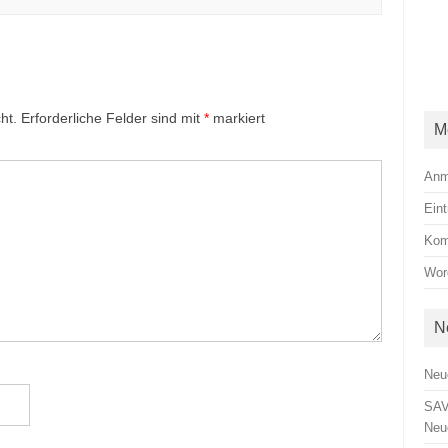
ht.
Erforderliche Felder sind mit
*
markiert
M
Anm
Ein
Kom
Wor
N
Neu
SAV
Neu