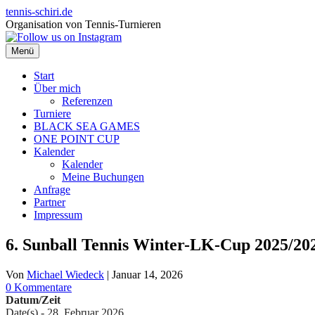
Zum
tennis-schiri.de
Inhalt
Organisation von Tennis-Turnieren
springen
Menü
Start
Über mich
Referenzen
Turniere
BLACK SEA GAMES
ONE POINT CUP
Kalender
Kalender
Meine Buchungen
Anfrage
Partner
Impressum
6. Sunball Tennis Winter-LK-Cup 2025/20
Von
Michael Wiedeck
|
Januar 14, 2026
0 Kommentare
Datum/Zeit
Date(s) - 28. Februar 2026