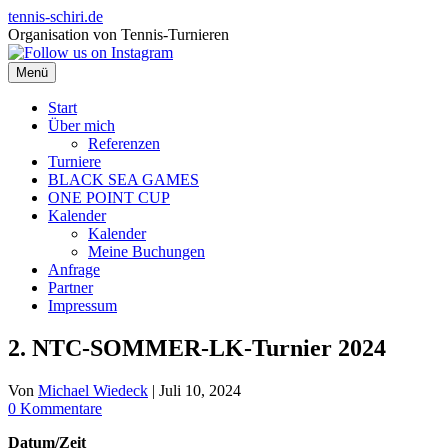
Zum
tennis-schiri.de
Inhalt
Organisation von Tennis-Turnieren
springen
Menü
Start
Über mich
Referenzen
Turniere
BLACK SEA GAMES
ONE POINT CUP
Kalender
Kalender
Meine Buchungen
Anfrage
Partner
Impressum
2. NTC-SOMMER-LK-Turnier 2024
Von
Michael Wiedeck
|
Juli 10, 2024
0 Kommentare
Datum/Zeit