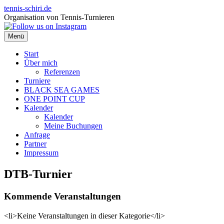
Zum
tennis-schiri.de
Inhalt
Organisation von Tennis-Turnieren
springen
Menü
Start
Über mich
Referenzen
Turniere
BLACK SEA GAMES
ONE POINT CUP
Kalender
Kalender
Meine Buchungen
Anfrage
Partner
Impressum
DTB-Turnier
Kommende Veranstaltungen
<li>Keine Veranstaltungen in dieser Kategorie</li>