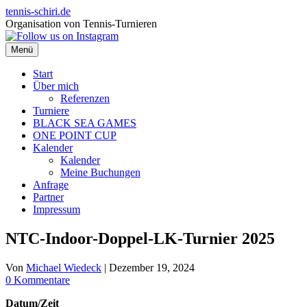
Zum
tennis-schiri.de
Inhalt
Organisation von Tennis-Turnieren
springen
Menü
Start
Über mich
Referenzen
Turniere
BLACK SEA GAMES
ONE POINT CUP
Kalender
Kalender
Meine Buchungen
Anfrage
Partner
Impressum
NTC-Indoor-Doppel-LK-Turnier 2025
Von
Michael Wiedeck
|
Dezember 19, 2024
0 Kommentare
Datum/Zeit