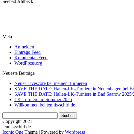
Seebad Ahlbeck
Meta
Anmelden
Eintrags-Feed
Kommentar-Feed
WordPress.org
Neueste Beiträge
Neuer Livescore bei meinen Turnieren
SAVE THE DATE: Hallen-LK-Turniere in Neuenhagen bei Be
SAVE THE DATE: Hallen-LK-Turniere in Bad Saarow 2025/
LK-Turniere im Sommer 2025
Willkommen bei tennis-schiri.de
Suchen
nach:
Copyright 2021
tennis-schiri.de
Iconic One
Theme | Powered by
Wordpress