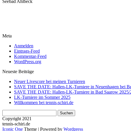
Seebad Ahlbeck
Meta
Anmelden
Eintrags-Feed
Kommentar-Feed
WordPress.org
Neueste Beiträge
Neuer Livescore bei meinen Turnieren
SAVE THE DATE: Hallen-LK-Turniere in Neuenhagen bei Be
SAVE THE DATE: Hallen-LK-Turniere in Bad Saarow 2025/
LK-Turniere im Sommer 2025
Willkommen bei tennis-schiri.de
Suchen
nach:
Copyright 2021
tennis-schiri.de
Iconic One
Theme | Powered by
Wordpress