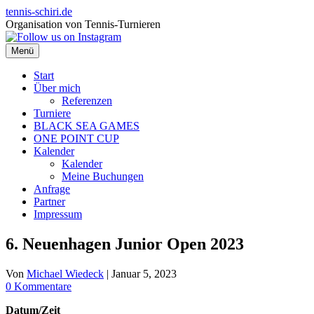
Zum
tennis-schiri.de
Inhalt
Organisation von Tennis-Turnieren
springen
Menü
Start
Über mich
Referenzen
Turniere
BLACK SEA GAMES
ONE POINT CUP
Kalender
Kalender
Meine Buchungen
Anfrage
Partner
Impressum
6. Neuenhagen Junior Open 2023
Von
Michael Wiedeck
|
Januar 5, 2023
0 Kommentare
Datum/Zeit