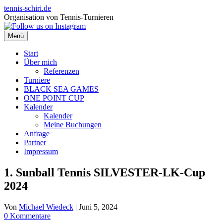
Zum
tennis-schiri.de
Inhalt
Organisation von Tennis-Turnieren
springen
Menü
Start
Über mich
Referenzen
Turniere
BLACK SEA GAMES
ONE POINT CUP
Kalender
Kalender
Meine Buchungen
Anfrage
Partner
Impressum
1. Sunball Tennis SILVESTER-LK-Cup
2024
Von
Michael Wiedeck
|
Juni 5, 2024
0 Kommentare